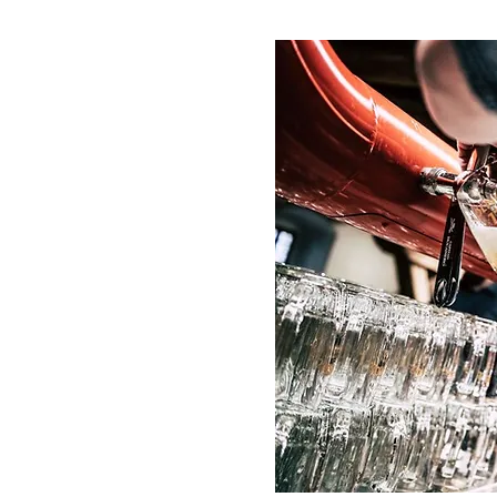
í nás kontaktujte.
 507
ce.cz
 a.s.
34
ovice
dený Krajským soudem
l B, vložka 2384