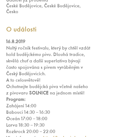
Událost již proběhla
České Budějovice, České Budějovice,
Česko
O události
16.8.2019
Nultý ročník festivalu, který by chtěl vzdát 
hold budějckému pivu. Dlouhá tradice, 
skvělá chuť a další superlativa bývají 
často spojována s pivem vyráběným v 
Český Budějovicích. 
A to celosvětově! 
Ochutnejte budějcká piva včetně našeho 
z pivovaru 
SOLNICE
 na jednom místě!
Program:
Zahájení 14:00 
Babouci 14:30 – 16:30  
Oceán 17:00 – 18:00  
Larva 18:30 – 19:30  
Rozkrock 20:00 – 22:00