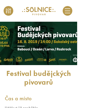
Festival budějckých
pivovarů
Čas a místo