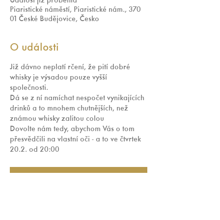
Událost již proběhla
Piaristické náměstí, Piaristické nám., 370
01 České Budějovice, Česko
O události
Již dávno neplatí rčení, že pití dobré 
whisky je výsadou pouze vyšší 
společnosti. 
Dá se z ní namíchat nespočet vynikajících 
drinků a to mnohem chutnějších, než 
známou whisky zalitou colou 
Dovolte nám tedy, abychom Vás o tom 
přesvědčili na vlastní oči - a to ve čtvrtek 
20.2. od 20:00 
RSVP