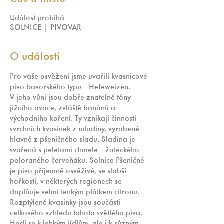
Událost probíhá
SOLNICE | PIVOVAR
O události
Pro vaše osvěžení jsme uvařili kvasnicové 
pivo bavorského typu – Hefeweizen.  
V jeho vůni jsou dobře znatelné tóny 
jižního ovoce, zvláště banánů a 
východního koření. Ty vznikají činností 
svrchních kvasinek z mladiny, vyrobené 
hlavně z pšeničného sladu. Sladina je 
svařená s peletami chmele – žateckého 
poloraného červeňáku. Solnice Pšeničné 
je pivo příjemně osvěživé, se slabší 
hořkostí, v některých regionech se 
doplňuje velmi tenkým plátkem citronu. 
Rozptýlené kvasinky jsou součástí 
celkového vzhledu tohoto světlého piva. 