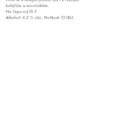
Hodí se k lehkým jídlům, ale i k různým 
koláčům a moučníkům.  
Na čepu od 10.7.  
Alkohol: 4,2 % obj., Hořkost: 13 IBU, 
EPM: 11 %
RSVP
KARIÉRA
CENÍK
MÉDIA
GDPR
CHCETE TAKÉ ČEPOVAT NAŠE PIVO ?
©Copyright SALINUM CB a.s.