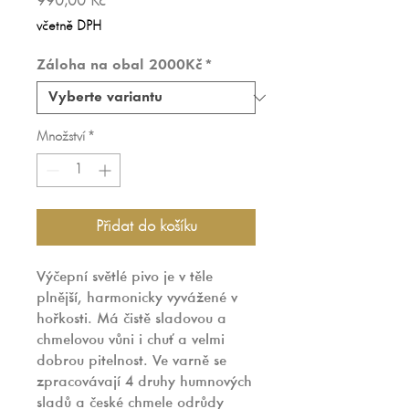
Cena
990,00 Kč
včetně DPH
Záloha na obal 2000Kč
*
Množství
*
Přidat do košíku
​​Výčepní světlé pivo je v těle
plnější, harmonicky vyvážené v
hořkosti. Má čistě sladovou a
chmelovou vůni i chuť a velmi
dobrou pitelnost. Ve varně se
zpracovávají 4 druhy humnových
sladů a české chmele odrůdy